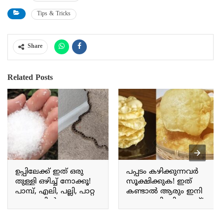
Tips & Tricks
Share
Related Posts
ഉപ്പിലേക്ക് ഇത് ഒരു
പപ്പടം കഴിക്കുന്നവർ
തുള്ളി ഒഴിച്ച് നോക്കൂ!
സൂക്ഷിക്കുക! ഇത്
പാമ്പ്, എലി, പല്ലി, പാറ്റ
കണ്ടാൽ ആരും ഇനി
ഒറ്റ നക്കിൽ തന്നെ
പപ്പടം കഴിക്കില്ല ഉറപ്പ്!
കൂട്ടത്തോടെ വീഴും;
ഇനിയും അറിയാതെ