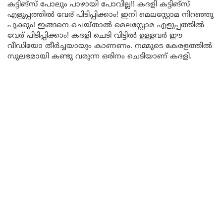
കട്ടിങ്സ് പോലും പാഴായി പോവില്ല!! കദളി കട്ടിങ്സ്
എളുപ്പത്തിൽ വേര് പിടിപ്പിക്കാം! ഇനി മെലസ്റ്റോമ നിറഞ്ഞു
പൂക്കും! ഇങ്ങനെ ചെയ്താൽ മെലസ്റ്റോമ എളുപ്പത്തിൽ
വേര് പിടിപ്പിക്കാം! കദളി ചെടി വിട്ടിൽ ഉള്ളവർ ഈ
വീഡിയോ തീർച്ചയായും കാണണം. നമ്മുടെ കേരളത്തിൽ
സുലഭമായി കണ്ടു വരുന്ന ഒരിനം ചെടിയാണ് കദളി.