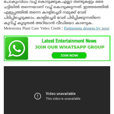
പോകുംവിധം വച്ച് കൊടുക്കുക.എല്ലാ തണ്ടുകളും ഒരേ
ചട്ടിയിൽ തന്നെയാണ് വച്ച് കൊടുക്കുന്നത്. ഇത്തരത്തിൽ
എളുപ്പത്തിൽ തന്നെ കദളിച്ചെടി നമുക്ക് വേര്
പിടിപ്പിച്ചെടുക്കാം. കദളിച്ചെടി വേര് പിടിപ്പിക്കുന്നതിനെ
കുറിച്ച് കൂടുതൽ അറിയാൻ വീഡിയോ കാണുക.
Melestoma Plant Care Video Credit :
Fashionista designs by noor