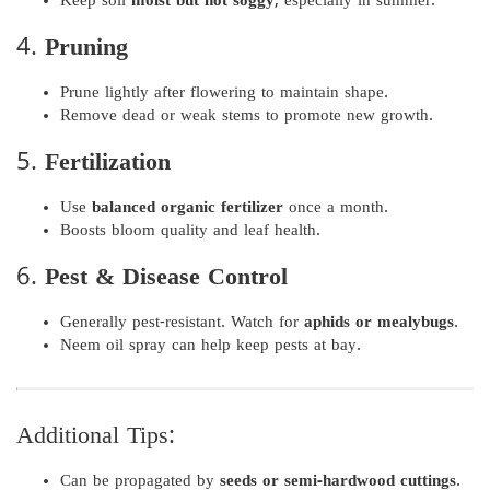
Keep soil
moist but not soggy
, especially in summer.
4.
Pruning
Prune lightly after flowering to maintain shape.
Remove dead or weak stems to promote new growth.
5.
Fertilization
Use
balanced organic fertilizer
once a month.
Boosts bloom quality and leaf health.
6.
Pest & Disease Control
Generally pest-resistant. Watch for
aphids or mealybugs
.
Neem oil spray can help keep pests at bay.
Additional Tips:
Can be propagated by
seeds or semi-hardwood cuttings
.