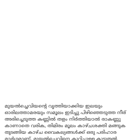
മുയൽച്ചെവിയന്റെ വൃത്തിയാക്കിയ ഇലയും
ഓരിലത്താമരയും സമൂലം ഇടിച്ചു പിഴിഞ്ഞെടുത്ത നീര്
അരിച്ചെടുത്ത കണ്ണിൽ തളം നിർത്തിയാൽ രാകണ്ണു
കാണാതെ വരിക, തിമിരം മൂലം കാഴ്ചശക്തി മങ്ങുക
തുടങ്ങിയ കാഴ്ച വൈകല്യങ്ങൾക്ക് ഒരു പരിഹാര
മാർഗമാണ്. മുയൽചെവിനെ കുറിച്ചുള്ള കൂടുതൽ