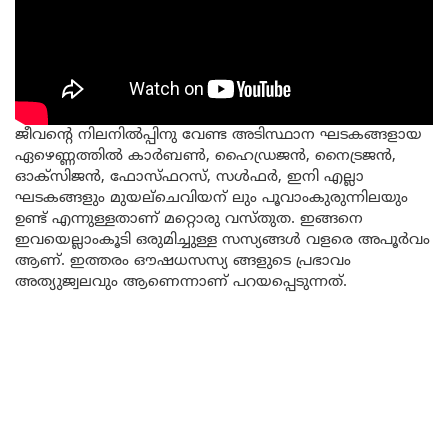
ജീവന്റെ നിലനിൽപ്പിനു വേണ്ട അടിസ്ഥാന ഘടകങ്ങളായ
ഏഴെണ്ണത്തിൽ കാർബൺ, ഹൈഡ്രജൻ, നൈട്രജൻ,
ഓക്സിജൻ, ഫോസ്ഫറസ്, സൾഫർ, ഇനി എല്ലാ
ഘടകങ്ങളും മുയല്ചെവിയന് ലും പൂവാംകുരുന്നിലയും
ഉണ്ട് എന്നുള്ളതാണ് മറ്റൊരു വസ്തുത. ഇങ്ങനെ
ഇവയെല്ലാംകൂടി ഒരുമിച്ചുള്ള സസ്യങ്ങൾ വളരെ അപൂർവം
ആണ്. ഇത്തരം ഔഷധസസ്യ ങ്ങളുടെ പ്രഭാവം
അത്യുജ്വലവും ആണെന്നാണ് പറയപ്പെടുന്നത്.