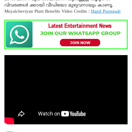
വിവരങ്ങൾ ക്കായി വീഡിയോ മുഴുവനായും കാണൂ.
Muyalcheviyan Plant Benefits Video Credits :
Hanif Poongudi