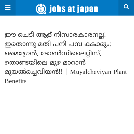
ഈ ചെടി ആള് നിസാരകാരനല്ല!
ഇതൊന്നു മതി പനി പമ്പ കടക്കും;
മൈഗ്രേൻ, ടോൺസിലൈറ്റിസ്,
തൊണ്ടയിലെ മുഴ മാറാൻ
മുയൽച്ചെവിയൻ!! | Muyalcheviyan Plant
Benefits