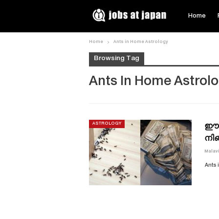
Home
Home
Ants in Home Astrology
Browsing Tag
Ants In Home Astrol
ഈ ഉ
ASTROLOGY
നിങ
Malav
Ants 