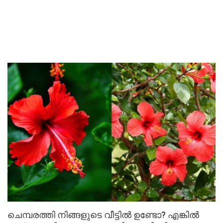
ചെമ്പരത്തി നിങ്ങളുടെ വീട്ടിൽ ഉണ്ടോ? എങ്കിൽ