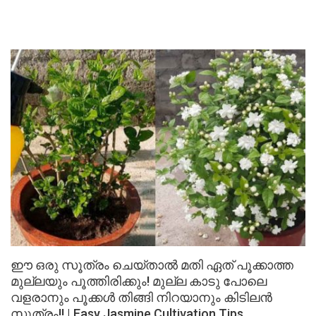
ഈ ഒരു സൂത്രം ചെയ്താൽ മതി ഏത് പൂക്കാത്ത
മുല്ലയും പൂത്തിരിക്കും! മുല്ല കാടു പോലെ
വളരാനും പൂക്കൾ തിങ്ങി നിറയാനും കിടിലൻ
സൂത്രം!! | Easy Jasmine Cultivation Tips