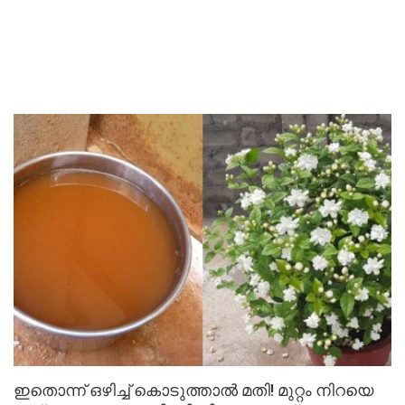
ഇതൊന്ന് ഒഴിച്ച് കൊടുത്താൽ മതി! മുറ്റം നിറയെ