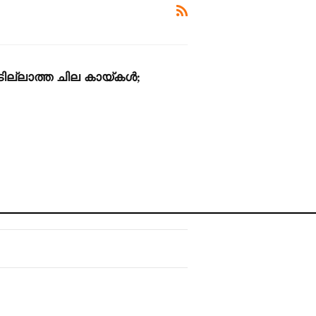
ില്ലാത്ത ചില കായ്‌കൾ;