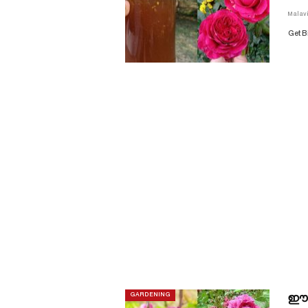
Malav
Get B
ഈ ഒ
GARDENING