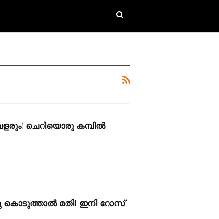
ളരും! ചെറിയൊരു കമ്പിൽ
ചു കൊടുത്താൽ മതി! ഇനി റോസ്