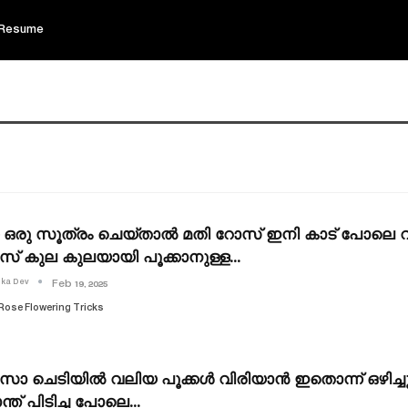
Resume
ഒരു സൂത്രം ചെയ്താൽ മതി റോസ് ഇനി കാട് പോലെ വ
സ് കുല കുലയായി പൂക്കാനുള്ള…
ika Dev
Feb 19, 2025
Rose Flowering Tricks
സാ ചെടിയിൽ വലിയ പൂക്കൾ വിരിയാൻ ഇതൊന്ന് ഒഴിച്
ാന്ത് പിടിച്ച പോലെ…