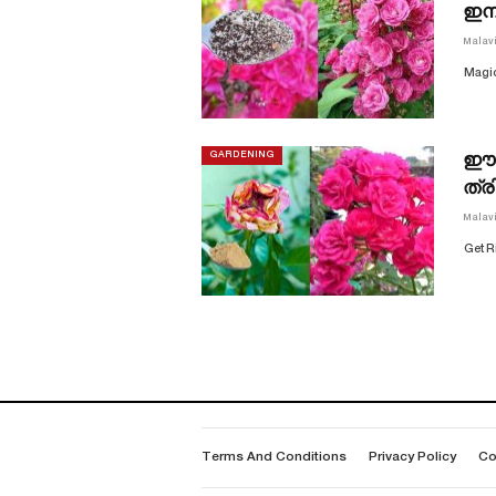
ഇന
Malav
Magic
ഈ ഒ
GARDENING
ത്ര
Malav
Get R
Terms And Conditions
Privacy Policy
Co