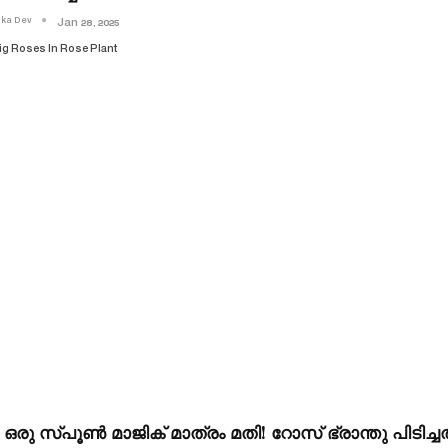
ika Dev
Jan 28, 2025
ig Roses In Rose Plant
രു സ്‌പൂൺ മാജിക് മാത്രം മതി! റോസ് ഭ്രാന്തു പിടിച്ച