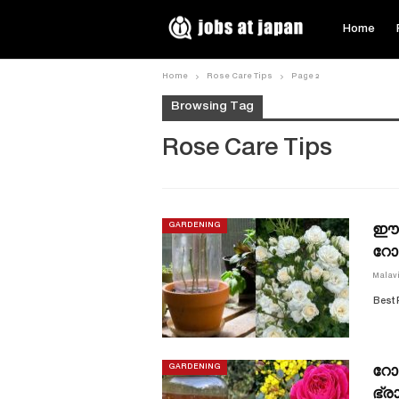
Home
Home
Rose Care Tips
Page 2
Browsing Tag
Rose Care Tips
ഈ 
GARDENING
റോ
Malav
Best 
റോ
GARDENING
ഭ്ര