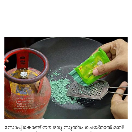
സോപ്പ് കൊണ്ട് ഈ ഒരു സൂത്രം ചെയ്താൽ മതി!