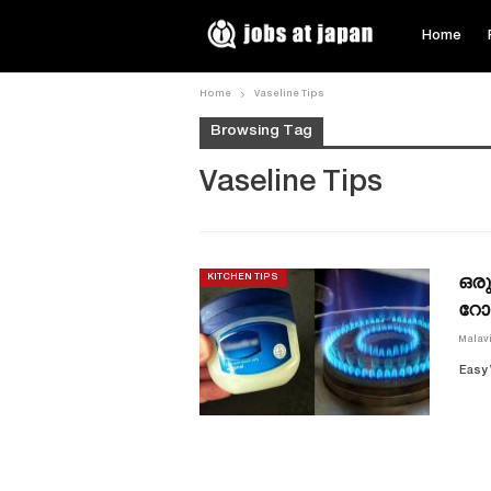
Home
Home
Vaseline Tips
Browsing Tag
Vaseline Tips
ഒരു
KITCHEN TIPS
റോക
Malav
Easy 