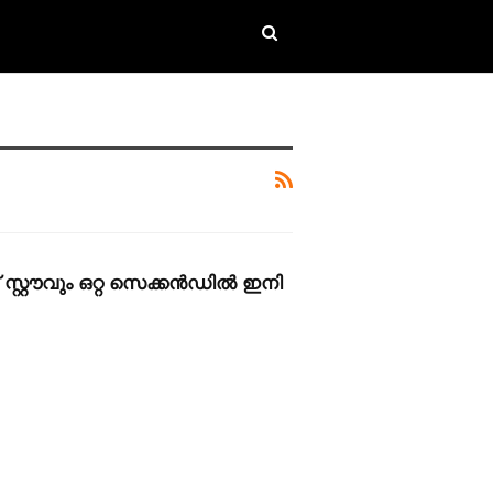
് സ്റ്റൗവും ഒറ്റ സെക്കൻഡിൽ ഇനി