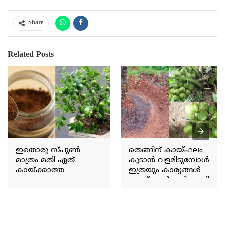
Share
Related Posts
ഇതൊരു സ്‌പൂൺ
തെങ്ങിന് കായ്ഫലം
മാത്രം മതി ഏത്
കൂടാൻ വളമിടുമ്പോൾ
കായ്ക്കാത്ത
ഇത്രയും കാര്യങ്ങൾ
ചെറുനാരകവും
ചെയ്താൽ മതി.. ഇനി
കുലകുത്തി കായ്ക്കും!
തെങ്ങിന് ഇരട്ടി വിളവ്.!!
നാരങ്ങ ചട്ടിയിൽ
| Coconut Cultivation Tips
ഇതുപോലെ
കായ്ക്കാൻ!! | Lemon