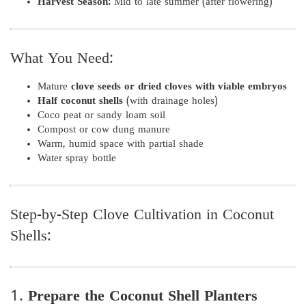
Harvest Season:
Mid to late summer (after flowering)
What You Need:
Mature
clove seeds or dried cloves with viable embryos
Half coconut shells
(with drainage holes)
Coco peat or sandy loam soil
Compost or cow dung manure
Warm, humid space with partial shade
Water spray bottle
Step-by-Step Clove Cultivation in Coconut
Shells:
1.
Prepare the Coconut Shell Planters