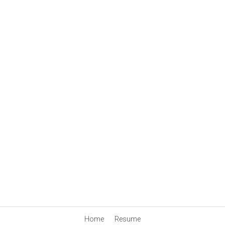
Krishi Terrace
Home
Resume