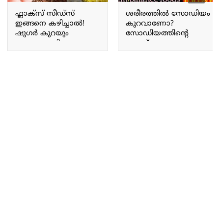
ഫ്ലാക്സ് സീഡ്‌സ്
ശരീരത്തിൽ സോഡിയം
ഇങ്ങനെ കഴിച്ചാൽ!
കുറവാണോ?
ഷുഗർ കുറയും
സോഡിയത്തിന്റെ
രക്തക്കുഴലിലെ
അളവ് കുറഞ്ഞു
ബ്ലോക്ക് അലിഞ്ഞു
പോയാൽ വളരെ
പുറത്തു പോകും;
പെട്ടെന്ന് തന്നെ
ഹൃദയം
കൂട്ടിയെടുക്കാം! 100%
സംരക്ഷിക്കാം.!! |
റിസൾട്ട് ഉറപ്പ്!! | Increase
Benefits Of Flax Seeds
Sodium Levels