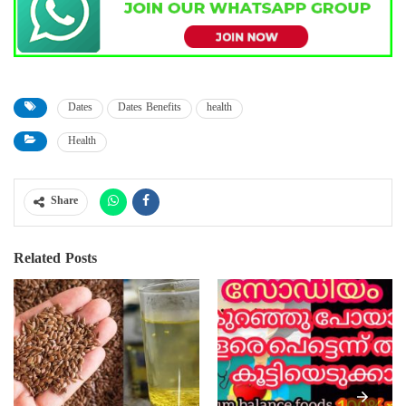
Dates
Dates Benefits
health
Health
Share
Related Posts