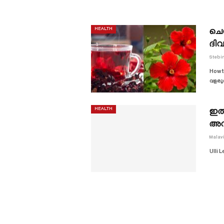
ചെമ
HEALTH
ദിവ
Stebi
How t
വളരുന
ഇത്
HEALTH
അറ
Malav
Ulli 