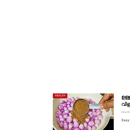
ഉള്
HEALTH
വിള
Anu K
Easy 