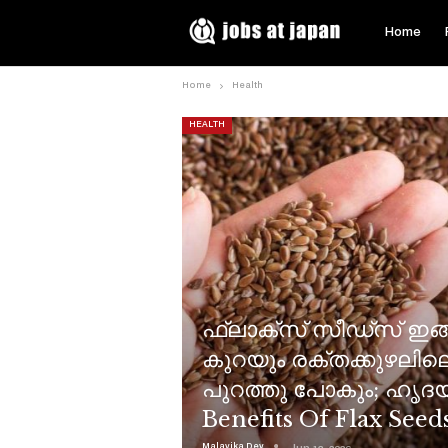
Home
Home
Health
HEALTH
ഫ്ലാക്സ് സീഡ്‌സ് ഇങ
കുറയും രക്തക്കുഴലില
പുറത്തു പോകും; ഹൃദയം 
Benefits Of Flax Seed
Malavika Dev