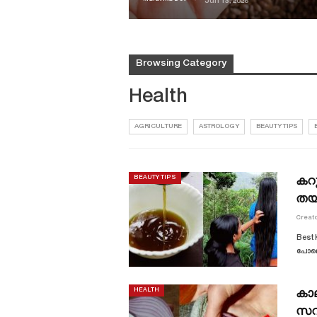
Jun 13, 2026
Browsing Category
Health
AGRICULTURE
ASTROLOGY
BEAUTY TIPS
കറു
BEAUTY TIPS
തയ്
Creato
Best 
പോലെയ
കാല
HEALTH
സവ