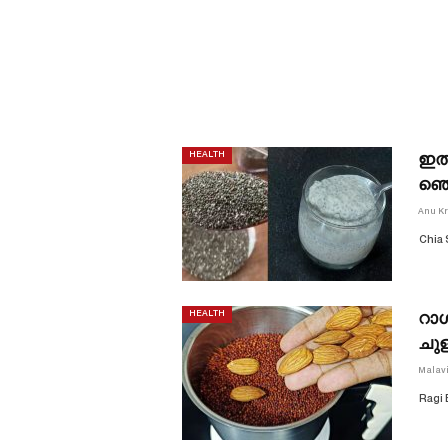
ഇത്
HEALTH
ഞെട
Anu K
Chia 
റാഗ
HEALTH
ചുള
Malav
Ragi 