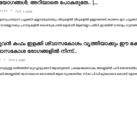
യോഗങ്ങൾ; അറിയാതെ പോകരുതേ.. |…
ya KS
Oct 4, 2025
 എന്നുപറയുന്ന പച്ചക്കറി എല്ലാവരുടെയും വീടുകളിൽ വീടുകളിൽ ഉള്ളവയാണ്. കാരണം ഈ പച്ചക്ക
 നാമെല്ലാവരും പറമ്പുകളിൽ കൊണ്ടുപോയി കളയാൻ ആണല്ലോ പതിവ്. ഇവയിൽ ധാരാളം ഗുണങ്ങൾ 
ുവൻ കഫം ഇളക്കി ശ്വാസകോശം വൃത്തിയാക്കും ഈ ഭക്ഷണ
വാസകോശ രോഗങ്ങളിൽ നിന്ന്…
G
Oct 2, 2025
യമുള്ള ശരീരത്തിന് കുറച്ച് മ്യൂക്കസ് ആവശ്യമാണ്. പക്ഷേ ജലദോഷം അല്ലെങ്കിൽ പനി തൊണ്ട
ലി അല്ലെങ്കിൽ ശ്വാസകോശ രോഗങ്ങൾ ആയ ന്യൂമോണിയ, സി ഓ പി ഡി മുതലായവ കൊണ്ട് വളരെ