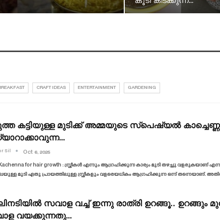
കൂടി കിടക്കുന്ന…
BREAKFAST
CRAFT IDEAS
ENTERTAINMENT
GARDENING
ത്ത കട്ടിയുള്ള മുടിക്ക് അമ്മയുടെ സ്പെഷ്യൽ കാച്ചെണ്ണ.
യാറാക്കാവുന്ന…
r Sil
Oct 6, 2025
Kachenna for hair growth : സ്ത്രീകൾ എന്നും ആഗ്രഹിക്കുന്ന കാര്യം മുടി തഴച്ചു വളരുകയാണ് എന്നത
ുള്ള മുടി ഏതു പ്രായത്തിലുള്ള സ്ത്രീകളും വളരെയധികം ആഗ്രഹിക്കുന്ന ഒന്ന് തന്നെയാണ്. അത
ിനടിയില്‍ സവാള വച്ച് ഇന്നു രാത്രി ഉറങ്ങൂ.. ഉറങ്ങും
ാള വയക്കുന്നതു…