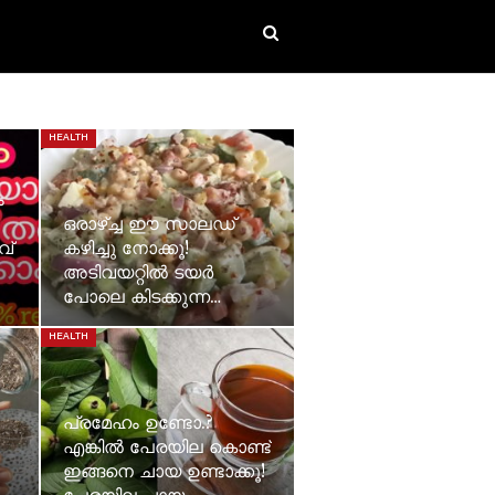
HEALTH
ം
ഒരാഴ്ച്ച ഈ സാലഡ്
വ്
കഴിച്ചു നോക്കൂ!
അടിവയറ്റില്‍ ടയർ
പോലെ കിടക്കുന്ന…
HEALTH
പ്രമേഹം ഉണ്ടോ.?
എങ്കിൽ പേരയില കൊണ്ട്
ഇങ്ങനെ ചായ ഉണ്ടാക്കൂ!