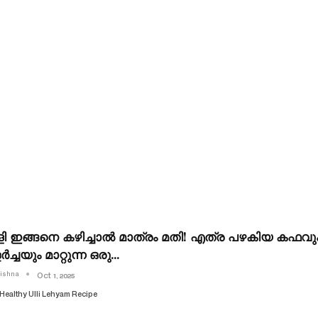
ളി ഇങ്ങനെ കഴിച്ചാൽ മാത്രം മതി! എത്ര പഴകിയ കഫവും
ർച്ചയും മാറ്റുന്ന ഒരു…
rishna
Oct 1, 2025
Healthy Ulli Lehyam Recipe