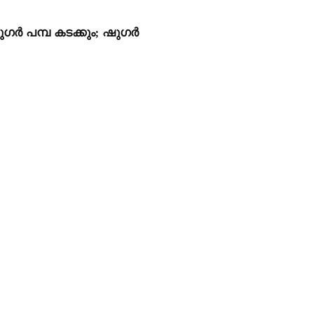
ുഗർ പമ്പ കടക്കും; ഷുഗർ