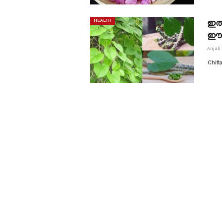
ഇത്
HEALTH
ഈസ
Anjali
Chitt