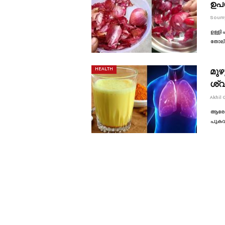
ഉപ
Soum
ഉള്ളി
തോല്
മുഴ
HEALTH
ശ്
Akhil 
ആരോഗ്
പുകവ