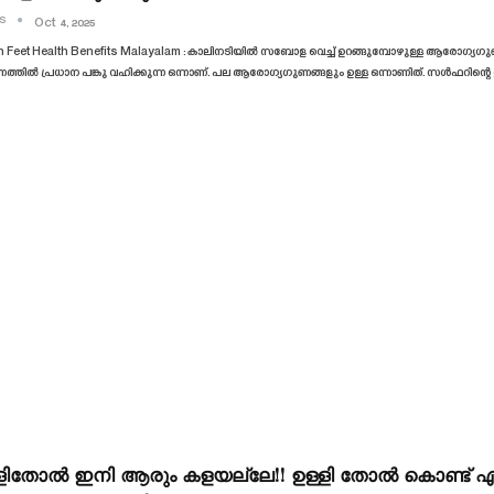
 S
Oct 4, 2025
 Feet Health Benefits Malayalam : കാലിനടിയിൽ സബോള വെച്ച് ഉറങ്ങുമ്പോഴുള്ള ആരോഗ്യഗു
ത്തിൽ പ്രധാന പങ്കു വഹിക്കുന്ന ഒന്നാണ്. പല ആരോഗ്യഗുണങ്ങളും ഉള്ള ഒന്നാണിത്. സൾഫറിന്
ളിതോൽ ഇനി ആരും കളയല്ലേ!! ഉള്ളി തോൽ കൊണ്ട് ഏവര