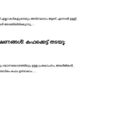
റി എല്ലാ കറികളുടെയും അടിസ്ഥാനം ആണ്. എന്നാൽ ഉള്ളി
അടങ്ങിയിരിക്കുന്നു.
…
ങ്ങള്‍! കഫക്കെട്ട് തടയൂ;
യിലും ശ്വാസകോശത്തിലും ഉള്ള പ്രകോപനം, അലർജികൾ,
യധികം കഫം ഉണ്ടാകാം.
…