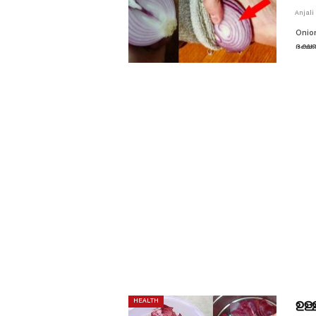
Anjali
Onion
ഭക്ഷണ
ഉള്
HEALTH