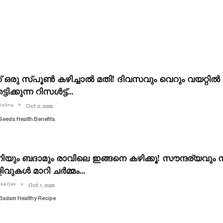
 ഒരു സ്പൂൺ കഴിച്ചാൽ മതി! ദിവസവും വെറും വയറ്റിൽ ഇ
്ടിക്കുന്ന റിസൾട്ട്…
rishna
Oct 2, 2025
Seeds Health Benefits
ിയും ബദാമും രാവിലെ ഇങ്ങനെ കഴിക്കൂ! സൗന്ദര്യവും ന
ിവുകൾ മാറി ചർമ്മം…
ika Dev
Oct 1, 2025
Badam Healthy Recipe