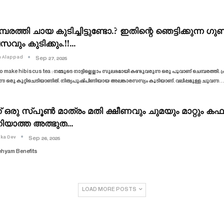
്പരത്തി ചായ കുടിച്ചിട്ടുണ്ടോ.? ഇതിന്റെ ഞെട്ടിക്കുന്
സവും കുടിക്കും.!!…
n Alappad
Sep 27, 2025
o make hibiscus tea : നമ്മുടെ നാട്ടില്ലെല്ലാം സുലഭമായി കണ്ടുവരുന്ന ഒരു പൂവാണ് ചെമ്പരത്തി.
്ന ഒരു കുറ്റിചെടിയാണിത്. നിത്യപുഷ്പിണിയായ അലങ്കാരസസ്യം കൂടിയാണ്. വലിപ്പമുള്ള ചുവന്ന
 ഒരു സ്പൂൺ മാത്രം മതി ക്ഷീണവും ചുമയും മാറ്റും കഫം
ിയാത്ത അത്ഭുത…
ika Dev
Sep 26, 2025
Lehyam Benefits
LOAD MORE POSTS