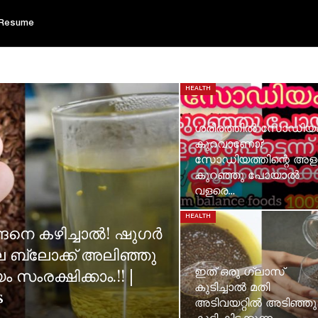
Resume
HEALTH
ശരീരത്തിൽ സോഡിയ
കുറവാണോ?
സോഡിയത്തിന്റെ അള
കുറഞ്ഞു പോയാൽ
വളരെ…
HEALTH
്ങനെ കഴിച്ചാൽ! ഷുഗർ
െ ബ്ലോക്ക് അലിഞ്ഞു
ഇത് ഒരു ഗ്ലാസ്
സംരക്ഷിക്കാം.!! |
കുടിച്ചാൽ മതി
s
അടിവയറ്റില്‍ അടിഞ്ഞു