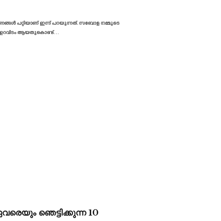
ണങ്ങൾ പറ്റിയാണ് ഇന്ന് പറയുന്നത്. സബോള നമ്മുടെ
റെ ഉറവിടം ആയതുകൊണ്ട്
…
െയും ഞെട്ടിക്കുന്ന 10