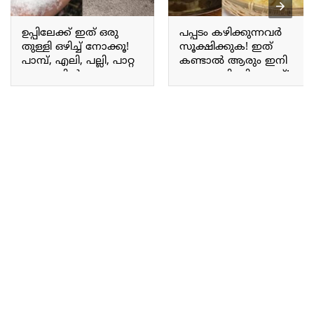
ഉപ്പിലേക്ക് ഇത് ഒരു
പപ്പടം കഴിക്കുന്നവർ
തുള്ളി ഒഴിച്ച് നോക്കൂ!
സൂക്ഷിക്കുക! ഇത്
പാമ്പ്, എലി, പല്ലി, പാറ്റ
കണ്ടാൽ ആരും ഇനി
ഒറ്റ നക്കിൽ തന്നെ
പപ്പടം കഴിക്കില്ല ഉറപ്പ്!
കൂട്ടത്തോടെ വീഴും;
ഇനിയും അറിയാതെ
പാമ്പ് പിടുത്തക്കാർ
പോകരുതേ!! | Original
പറഞ്ഞു തന്ന രഹസ്യ
Papadam Checking
സൂത്രം!! | Get Rid of
Snakes