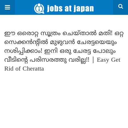
ഈ ഒരൊറ്റ സൂത്രം ചെയ്താൽ മതി! ഒറ്റ
സെക്കൻന്റിൽ മുഴുവൻ ചേരട്ടയെയും
നശിപ്പിക്കാം! ഇനി ഒരു ചേരട്ട പോലും
വീടിന്റെ പരിസരത്തു വരില്ല!! | Easy Get
Rid of Cheratta