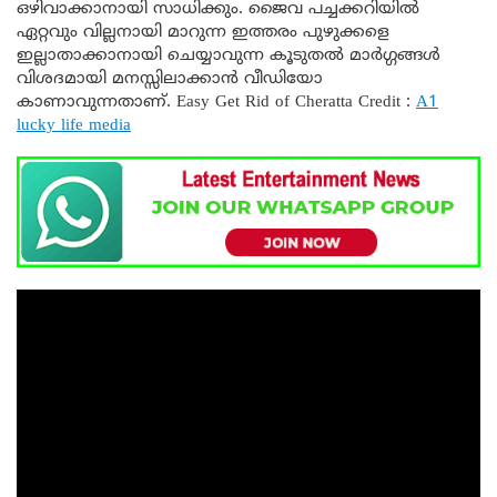
ഒഴിവാക്കാനായി സാധിക്കും. ജൈവ പച്ചക്കറിയിൽ
ഏറ്റവും വില്ലനായി മാറുന്ന ഇത്തരം പുഴുക്കളെ
ഇല്ലാതാക്കാനായി ചെയ്യാവുന്ന കൂടുതൽ മാർഗ്ഗങ്ങൾ
വിശദമായി മനസ്സിലാക്കാൻ വീഡിയോ
കാണാവുന്നതാണ്. Easy Get Rid of Cheratta Credit :
A1
lucky life media