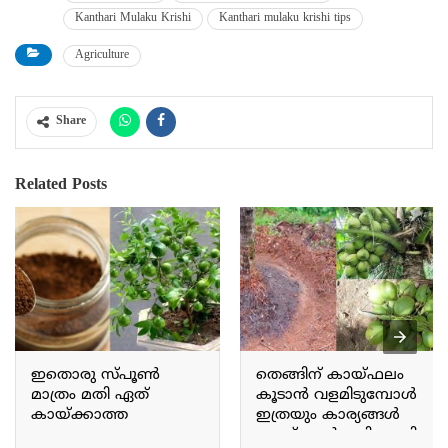
Kanthari Mulaku Krishi
Kanthari mulaku krishi tips
Agriculture
Share
Related Posts
ഇതൊരു സ്‌പൂൺ
തെങ്ങിന് കായ്ഫലം
മാത്രം മതി ഏത്
കൂടാൻ വളമിടുമ്പോൾ
കായ്ക്കാത്ത
ഇത്രയും കാര്യങ്ങൾ
ചെറുനാരകവും
ചെയ്താൽ മതി.. ഇനി