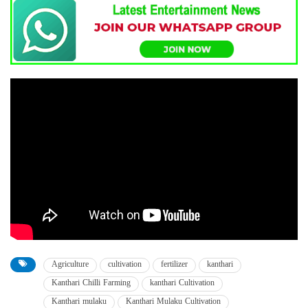
Agriculture
cultivation
fertilizer
kanthari
Kanthari Chilli Farming
kanthari Cultivation
Kanthari mulaku
Kanthari Mulaku Cultivation