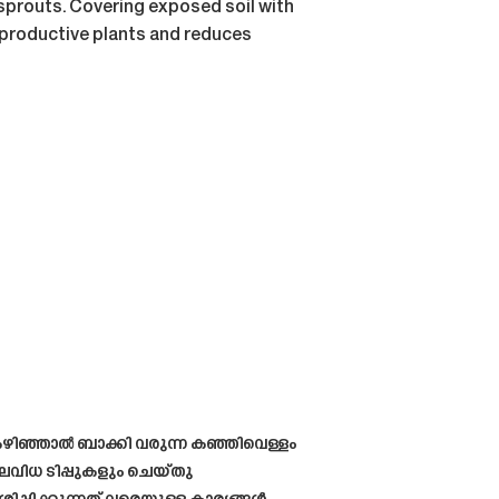
 sprouts. Covering exposed soil with
e productive plants and reduces
കഴിഞ്ഞാൽ ബാക്കി വരുന്ന കഞ്ഞിവെള്ളം
ലവിധ ടിപ്പുകളും ചെയ്തു