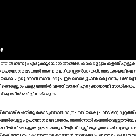
ളത്തിൽ നിന്നും എടുക്കുമ്പോൾ അതിലെ കറകളെല്ലാം കളഞ് എളുപ്പത
ഉപയോഗപ്പെടുത്തി തന്നെ ചെറിയ സ്റ്റാൻഡുകൾ, അടുക്കളയിലെ സ
ത്തിയാക്കി എടുക്കാൻ സാധിക്കും. ഈ സൊല്യൂഷൻ ഒരു സ്പ്രേ ബോ
ടങ്ങളെല്ലാം എളുപ്പത്തിൽ വൃത്തിയാക്കി എടുക്കാനായി സാധിക്കും. മ
ട്രെയിൽ ഒഴിച്ച് വയ്ക്കുക.
സാജ് ചെയ്തു കൊടുത്താൽ മാത്രം മതിയാകും. വീടിന്റെ മുറ്റത്ത്
കഞ്ഞിവെള്ളം ഉപയോഗപ്പെടുത്താം. അതിനായി കഞ്ഞിവെള്ളത്തിലേക്ക് 
മിക്സ് ചെയ്യുക. ഈയൊരു ലിക്വിഡ് പുല്ല് കൂടുതലായി വളരുന്ന 
് കരിഞ്ഞു പോകുന്നതായി കാണാൻ സാധിക്കും. ഇത്തരം കൂടുതൽ 