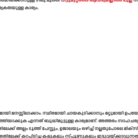
ധിപ്പിക്കാനുള്ള ടിപ്പു മുതൽ
വീട്ടുമുറ്റത്തെ ആവശ്യമില്ലാത്ത പുല്ല്
നശ
േകതയുള്ള കാര്യം.
ദമായി മനസ്സിലാക്കാം. സ്ഥിരമായി ചായകുടിക്കാനും മറ്റുമായി ഉപ
വൃത്തിയാക്കുക എന്നത് ബുദ്ധിമുട്ടുള്ള കാര്യമാണ്. അത്തരം സാഹചര്
്ക് അല്പം ടൂത്ത് പേസ്റ്റും, ഉജാലയും ഒഴിച്ച് നല്ലതുപോലെ മിക്സ
 അതിലേക്ക് കറപിടിച്ച കപ്പുകളും സ്പൂണുകളും ഇട്ടുവയ്ക്കാവുന്ന