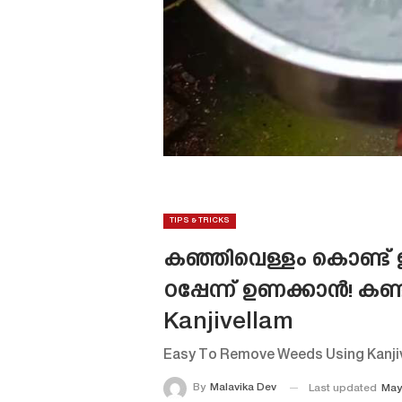
TIPS & TRICKS
കഞ്ഞിവെള്ളം കൊണ്ട് ഈ 
ഠപ്പേന്ന് ഉണക്കാൻ! കണ
Kanjivellam
Easy To Remove Weeds Using Kanji
By
Malavika Dev
Last updated
May 