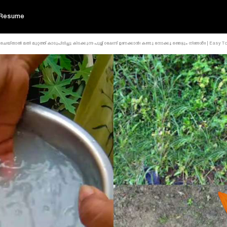
Resume
യ്താൽ മതി മുറ്റത്ത് കാടുപിടിച്ചു കിടക്കുന്ന പുല്ല് ഠപ്പേന്ന് ഉണക്കാൻ! കണ്ടു നോക്കൂ ഞെട്ടും നിങ്ങൾ!! | 