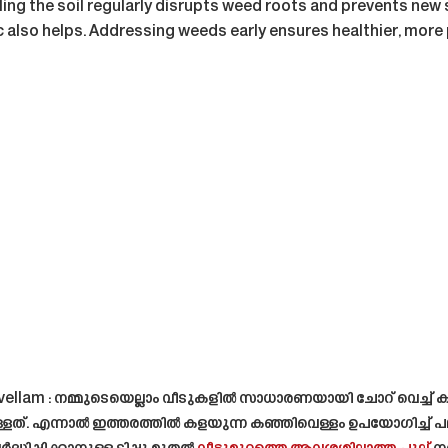
lling the soil regularly disrupts weed roots and prevents new
c also helps. Addressing weeds early ensures healthier, mor
vellam
: നമ്മുടെയെല്ലാം വീടുകളിൽ സാധാരണയായി ചോറ് വെച്ച് 
്ളത്. എന്നാൽ ഇത്തരത്തിൽ കളയുന്ന കഞ്ഞിവെള്ളം ഉപയോഗിച്ച് പ