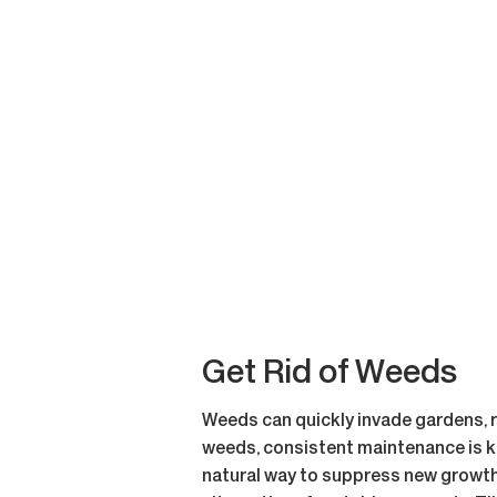
Get Rid of Weeds
Weeds can quickly invade gardens, ro
weeds, consistent maintenance is key.
natural way to suppress new growth 