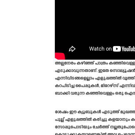
അല്പനേരം കഴിഞ്ഞ് പാത്രം കഞ്ഞിവെള്
എടുക്കാവുന്നതാണ്. ഇതേ സൊല്യൂഷൻ 
എന്നിവിടങ്ങളെല്ലാം എളുപ്പത്തിൽ വൃ
കറപിടിച്ച പൈപ്പുകൾ, മിറേഴ്സ് എന്നിവി
ബാക്കി വരുന്ന കഞ്ഞിവെള്ളം ഒരു ഐസ് 
ശേഷം ഈ ക്യൂബുകൾ എടുത്ത് മുഖത്ത് മ
പുല്ല് എളുപ്പത്തിൽ കരിച്ചു കളയാനും 
സോപ്പുപൊടിയും ചേർത്ത് നല്ലതുപോലെ 
കൊടുക്കുകയാണെങ്കിൽ അവ പെട്ടെന്ന