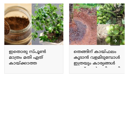
ഇതൊരു സ്‌പൂൺ
തെങ്ങിന് കായ്ഫലം
മാത്രം മതി ഏത്
കൂടാൻ വളമിടുമ്പോൾ
കായ്ക്കാത്ത
ഇത്രയും കാര്യങ്ങൾ
ചെറുനാരകവും
ചെയ്താൽ മതി.. ഇനി
കുലകുത്തി കായ്ക്കും!
തെങ്ങിന് ഇരട്ടി വിളവ്.!!
നാരങ്ങ ചട്ടിയിൽ
| Coconut Cultivation Tips
ഇതുപോലെ
കായ്ക്കാൻ!! | Lemon
Krishi Terrace