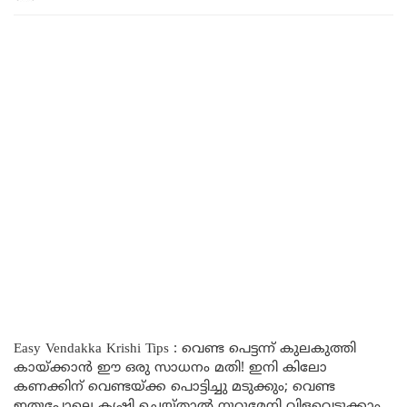
Easy Vendakka Krishi Tips : വെണ്ട പെട്ടന്ന് കുലകുത്തി
കായ്ക്കാൻ ഈ ഒരു സാധനം മതി! ഇനി കിലോ
കണക്കിന് വെണ്ടയ്ക്ക പൊട്ടിച്ചു മടുക്കും; വെണ്ട
ഇതുപോലെ കൃഷി ചെയ്താൽ നൂറുമേനി വിളവെടുക്കാം.