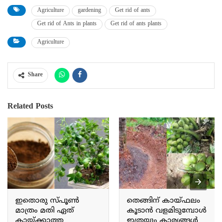
Agriculture
gardening
Get rid of ants
Get rid of Ants in plants
Get rid of ants plants
Agriculture
Share
Related Posts
ഇതൊരു സ്‌പൂൺ
തെങ്ങിന് കായ്ഫലം
മാത്രം മതി ഏത്
കൂടാൻ വളമിടുമ്പോൾ
കായ്ക്കാത്ത
ഇത്രയും കാര്യങ്ങൾ