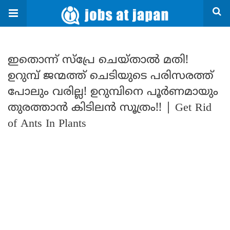
ഇതൊന്ന് സ്പ്രേ ചെയ്താൽ മതി!
ഉറുമ്പ് ജന്മത്ത് ചെടിയുടെ പരിസരത്ത്
പോലും വരില്ല! ഉറുമ്പിനെ പൂർണമായും
തുരത്താൻ കിടിലൻ സൂത്രം!! | Get Rid
of Ants In Plants