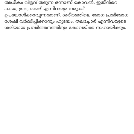
അധികം വിളവ് തരുന്ന ഒന്നാണ് കോവൽ. ഇതിൻറെ
കായ, ഇല, തണ്ട് എന്നിവയും നമുക്ക്
ഉപയോഗിക്കാവുന്നതാണ്. ശരീരത്തിലെ രോഗ പ്രതിരോധ
ശേഷി വർദ്ധിപ്പിക്കാനും ഹൃദയം, തലച്ചോർ എന്നിവയുടെ
ശരിയായ പ്രവർത്തനത്തിനും കോവയ്ക്ക സഹായിക്കും.