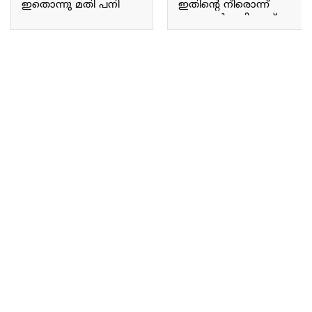
ഇതൊന്നു മതി പനി
ഇതിന്റെ നീരൊന്ന്
പമ്പ കടക്കും;
തൊട്ടാൽ മതി ഏത്
മൈഗ്രേൻ,
മുറിവും പൊള്ളലും
ടോൺസിലൈറ്റിസ്,
സ്വിച്ചിട്ട പോലെ
തൊണ്ടയിലെ മുഴ
പെട്ടെന്ന് ഉണങ്ങും!! |
മാറാൻ
Odiyan Pacha Benefits
മുയൽച്ചെവിയൻ!! |
Muyalcheviyan Plant
Benefits