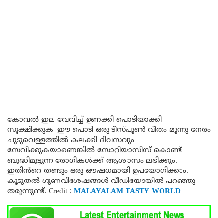
കോവൽ ഇല വേവിച്ച് ഉണക്കി പൊടിയാക്കി
സൂക്ഷിക്കുക. ഈ പൊടി ഒരു ടീസ്പൂൺ വീതം മൂന്നു നേരം
ചൂടുവെള്ളത്തിൽ കലക്കി ദിവസവും
സേവിക്കുകയാണെങ്കിൽ സോറിയാസിസ് കൊണ്ട്
ബുദ്ധിമുട്ടുന്ന രോഗികൾക്ക് ആശ്വാസം ലഭിക്കും.
ഇതിൻറെ തണ്ടും ഒരു ഔഷധമായി ഉപയോഗിക്കാം.
കൂടുതൽ ഗുണവിശേഷങ്ങൾ വീഡിയോയിൽ പറഞ്ഞു
തരുന്നുണ്ട്. Credit :
MALAYALAM TASTY WORLD