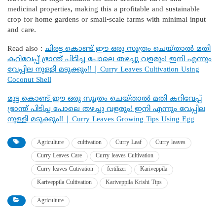
medicinal properties, making this a profitable and sustainable
crop for home gardens or small-scale farms with minimal input
and care.
Read also :
ചിരട്ട കൊണ്ട് ഈ ഒരു സൂത്രം ചെയ്താൽ മതി
കറിവേപ്പ് ഭ്രാന്ത് പിടിച്ച പോലെ തഴച്ചു വളരും! ഇനി എന്നും
വേപ്പില നുള്ളി മടുക്കും!! | Curry Leaves Cultivation Using
Coconut Shell
മുട്ട കൊണ്ട് ഈ ഒരു സൂത്രം ചെയ്താൽ മതി കറിവേപ്പ്
ഭ്രാന്ത് പിടിച്ച പോലെ തഴച്ചു വളരും! ഇനി എന്നും വേപ്പില
നുള്ളി മടുക്കും!! | Curry Leaves Growing Tips Using Egg
Agriculture
cultivation
Curry Leaf
Curry leaves
Curry Leaves Care
Curry leaves Cultivation
Curry leaves Cutivation
fertilizer
Kariveppila
Kariveppila Cultivation
Kariveppila Krishi Tips
Agriculture