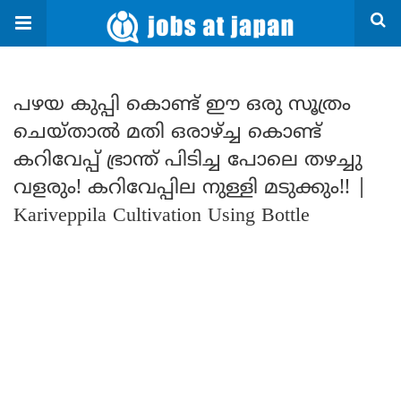
പഴയ കുപ്പി കൊണ്ട് ഈ ഒരു സൂത്രം
ചെയ്താൽ മതി ഒരാഴ്ച്ച കൊണ്ട്
കറിവേപ്പ് ഭ്രാന്ത് പിടിച്ച പോലെ തഴച്ചു
വളരും! കറിവേപ്പില നുള്ളി മടുക്കും!! |
Kariveppila Cultivation Using Bottle