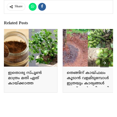
Share
Related Posts
ഇതൊരു സ്‌പൂൺ
തെങ്ങിന് കായ്ഫലം
മാത്രം മതി ഏത്
കൂടാൻ വളമിടുമ്പോൾ
കായ്ക്കാത്ത
ഇത്രയും കാര്യങ്ങൾ
ചെറുനാരകവും
ചെയ്താൽ മതി.. ഇനി
കുലകുത്തി കായ്ക്കും!
തെങ്ങിന് ഇരട്ടി വിളവ്.!!
നാരങ്ങ ചട്ടിയിൽ
| Coconut Cultivation Tips
ഇതുപോലെ
കായ്ക്കാൻ!! | Lemon
Krishi Terrace