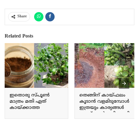
Share
Related Posts
ഇതൊരു സ്‌പൂൺ
തെങ്ങിന് കായ്ഫലം
മാത്രം മതി ഏത്
കൂടാൻ വളമിടുമ്പോൾ
കായ്ക്കാത്ത
ഇത്രയും കാര്യങ്ങൾ
ചെറുനാരകവും
ചെയ്താൽ മതി.. ഇനി
കുലകുത്തി കായ്ക്കും!
തെങ്ങിന് ഇരട്ടി വിളവ്.!!
നാരങ്ങ ചട്ടിയിൽ
| Coconut Cultivation Tips
ഇതുപോലെ
കായ്ക്കാൻ!! | Lemon