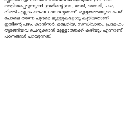
ബ്ലാത്ത എന്നിങ്ങനെ നിരവധി പേരുകളിൽ ഈ പഴം
അറിയപ്പെടുന്നുണ്ട്. ഇതിന്റെ ഇല, വേര്, തൊലി, പഴം,
വിത്ത് എല്ലാം ഔഷധ യോഗ്യമാണ്. മുള്ളാത്തയുടെ പേര്
പോലെ തന്നെ പുറമെ മുള്ളുകളോടു കൂടിയതാണ്
ഇതിന്റെ പഴം. കാൻസർ, മലേറിയ, സന്ധിവാതം, പ്രമേഹം
തുടങ്ങിയവ ചെറുക്കാൻ മുള്ളാത്തക്ക് കഴിയും എന്നാണ്
പഠനങ്ങൾ പറയുന്നത്.