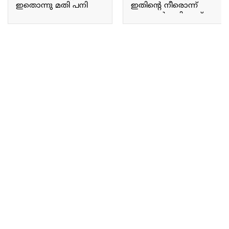
ഇതൊന്നു മതി പനി
ഇതിന്റെ നീരൊന്ന്
പമ്പ കടക്കും;
തൊട്ടാൽ മതി ഏത്
മൈഗ്രേൻ,
മുറിവും പൊള്ളലും
ടോൺസിലൈറ്റിസ്,
സ്വിച്ചിട്ട പോലെ
തൊണ്ടയിലെ മുഴ
പെട്ടെന്ന് ഉണങ്ങും!! |
മാറാൻ
Odiyan Pacha Benefits
മുയൽച്ചെവിയൻ!! |
Muyalcheviyan Plant
Benefits