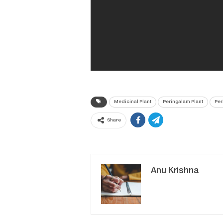
Medicinal Plant
Peringalam Plant
Per
Share
Anu Krishna