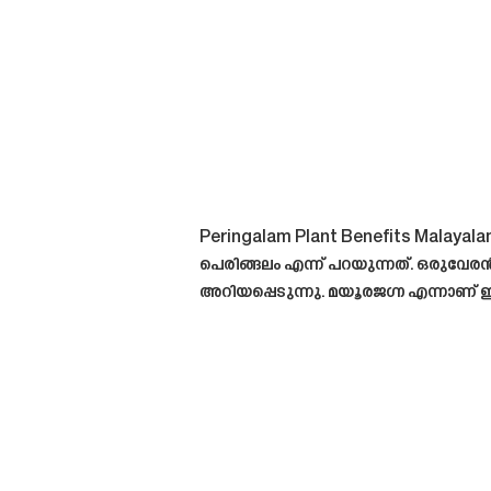
Peringalam Plant Benefits Malaya
പെരിങ്ങലം എന്ന് പറയുന്നത്. ഒരുവേര
അറിയപ്പെടുന്നു. മയൂരജഗ്ന എന്നാണ