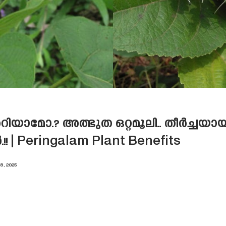
യാമോ.? അത്ഭുത ഒറ്റമൂലി.. തീർച്ചയ
!! | Peringalam Plant Benefits
8, 2025