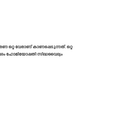
രണ ഒറ്റ വേരാണ് കാണപ്പെടുന്നത്. ഒറ്റ
േദം ഹോമിയോപ്പതി സിദ്ധവൈദ്യം