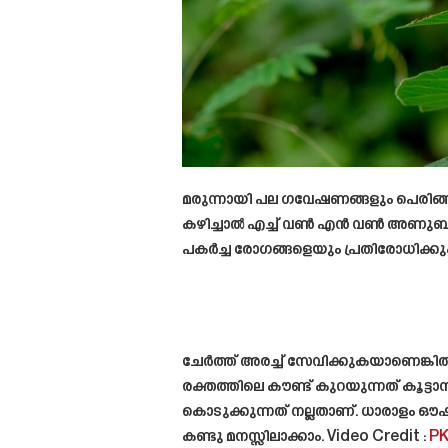
മരുന്നായി പല ഗവേഷണങ്ങളും പെരിങ്ങലം വ
കഴിച്ചാൽ എച്ച് വൺ എൻ വൺ അണുബാധ 
പകർച്ച രോഗങ്ങളെയും പ്രതിരോധിക്കും.
ചേർത്ത് അരച്ച് സേവിക്കുകയാണെങ്കിൽ
രക്തത്തിലെ കൗണ്ട് കുറയുന്നത് കൂട്ട
കൊടുക്കുന്നത് നല്ലതാണ്. ധാരാളം 
കണ്ടു മനസ്സിലാക്കാം. Video Credit :
PK