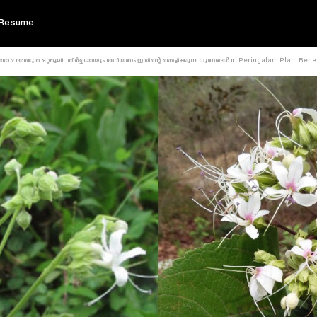
Resume
? അത്ഭുത ഒറ്റമൂലി.. തീർച്ചയായും അറിയണം ഇതിന്റെ ഞെട്ടിക്കുന്ന ഗുണങ്ങൾ.!! | Peringalam Plant Benef