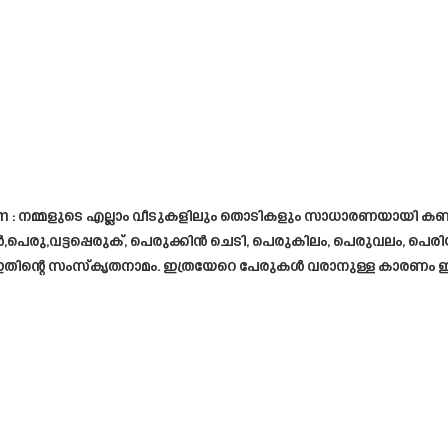
lam : നമ്മളുടെ എല്ലാം വീടുകളിലും തൊടികളും സാധാരണയായി ക
ൻ,പെരു,വട്ടപ്പെരുക്, പെരുക്കിൻ ചെടി, പെരുകിലം, പെരുവലം, പെ
് ഇതിന്റെ സംസ്കൃതനാമം. ഇത്രയേറെ പേരുകൾ വരാനുള്ള കാരണം 