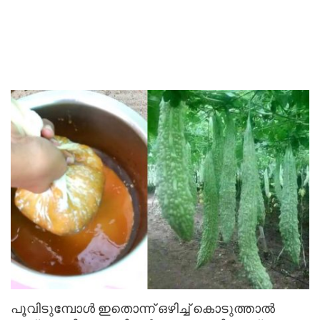
പൂവിടുമ്പോൾ ഇതൊന്ന് ഒഴിച്ച് കൊടുത്താൽ