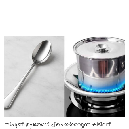
സ്പൂൺ ഉപയോഗിച്ച് ചെയ്യാവുന്ന കിടിലൻ