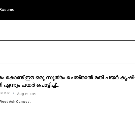
Resume
രം കൊണ്ട് ഈ ഒരു സൂത്രം ചെയ്താൽ മതി പയർ കൃഷിയി
 എന്നും പയർ പൊട്ടിച്ച്…
ika Dev
Aug 29, 2025
 Wood Ash Compost