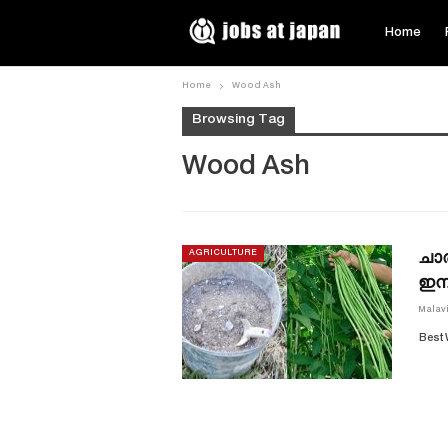
Home
Home
Wood Ash
Browsing Tag
Wood Ash
ചാ
AGRICULTURE
ഇനി
Malav
Best