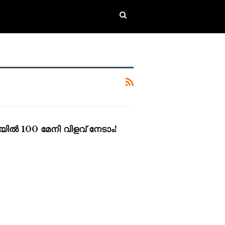
ൽ 100 മേനി വിളവ് നേടാം!