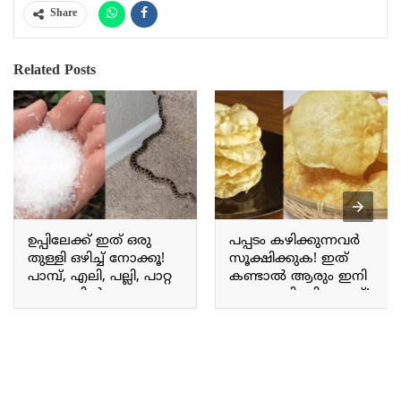
Share
Related Posts
ഉപ്പിലേക്ക് ഇത് ഒരു
പപ്പടം കഴിക്കുന്നവർ
തുള്ളി ഒഴിച്ച് നോക്കൂ!
സൂക്ഷിക്കുക! ഇത്
പാമ്പ്, എലി, പല്ലി, പാറ്റ
കണ്ടാൽ ആരും ഇനി
ഒറ്റ നക്കിൽ തന്നെ
പപ്പടം കഴിക്കില്ല ഉറപ്പ്!
കൂട്ടത്തോടെ വീഴും;
ഇനിയും അറിയാതെ
പാമ്പ് പിടുത്തക്കാർ
പോകരുതേ!! | Original
പറഞ്ഞു തന്ന രഹസ്യ
Papadam Checking
സൂത്രം!! | Get Rid of
Snakes