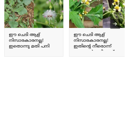
ഈ ചെടി ആള്
ഈ ചെടി ആള്
നിസാരകാരനല്ല!
നിസാരകാരനല്ല!
ഇതൊന്നു മതി പനി
ഇതിന്റെ നീരൊന്ന്
പമ്പ കടക്കും;
തൊട്ടാൽ മതി ഏത്
മൈഗ്രേൻ,
മുറിവും പൊള്ളലും
ടോൺസിലൈറ്റിസ്,
സ്വിച്ചിട്ട പോലെ
തൊണ്ടയിലെ മുഴ
പെട്ടെന്ന് ഉണങ്ങും!! |
മാറാൻ
Odiyan Pacha Benefits
മുയൽച്ചെവിയൻ!! |
Muyalcheviyan Plant
Benefits