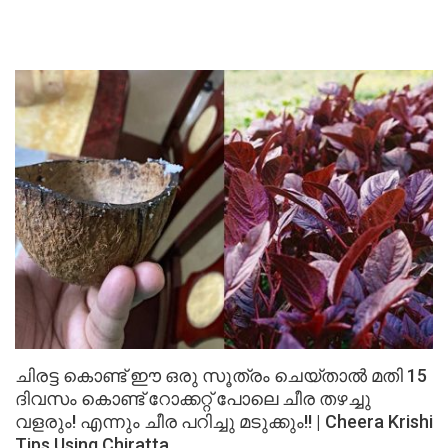
ചിരട്ട കൊണ്ട് ഈ ഒരു സൂത്രം ചെയ്താൽ മതി 15
ദിവസം കൊണ്ട് റോക്കറ്റ് പോലെ ചീര തഴച്ചു
വളരും! എന്നും ചീര പറിച്ചു മടുക്കും!! | Cheera Krishi
Tips Using Chiratta