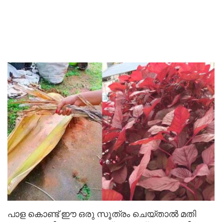
പാള കൊണ്ട് ഈ ഒരു സൂത്രം ചെയ്താൽ മതി