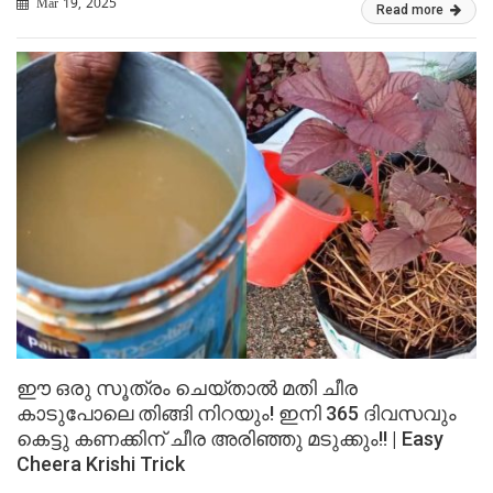
Mar 19, 2025
Read more
ഈ ഒരു സൂത്രം ചെയ്താൽ മതി ചീര
കാടുപോലെ തിങ്ങി നിറയും! ഇനി 365 ദിവസവും
കെട്ടു കണക്കിന് ചീര അരിഞ്ഞു മടുക്കും!! | Easy
Cheera Krishi Trick