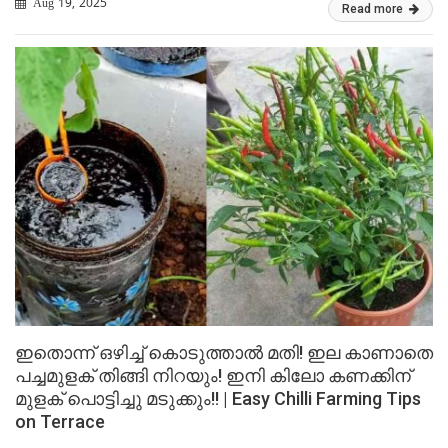
Aug 19, 2025
Read more
ഇതൊന്ന് ഒഴിച്ച് കൊടുത്താൽ മതി! ഇല കാണാതെ
പച്ചമുളക് തിങ്ങി നിറയും! ഇനി കിലോ കണക്കിന്
മുളക് പൊട്ടിച്ചു മടുക്കും!! | Easy Chilli Farming Tips
on Terrace