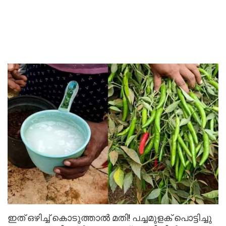
ഇത് ഒഴിച്ച് കൊടുത്താൽ മതി! പച്ചമുളക് പൊട്ടിച്ചു