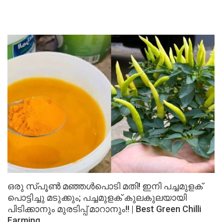
ഒരു സ്‌പൂൺ മഞ്ഞൾപൊടി മതി! ഇനി പച്ചമുളക്
പൊട്ടിച്ചു മടുക്കും; പച്ചമുളക് കുലകുലയായി
പിടിക്കാനും മുരടിപ്പ് മാറാനും!! | Best Green Chilli
Farming