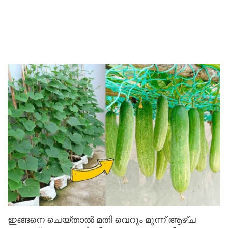
ഇങ്ങനെ ചെയ്താൽ മതി വെറും മൂന്ന് ആഴ്‌ച