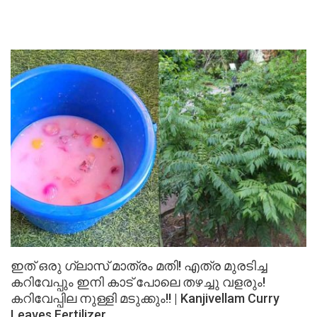
ഇത് ഒരു ഗ്ലാസ് മാത്രം മതി! എത്ര മുരടിച്ച
കറിവേപ്പും ഇനി കാട് പോലെ തഴച്ചു വളരും!
കറിവേപ്പില നുള്ളി മടുക്കും!! | Kanjivellam Curry
Leaves Fertilizer