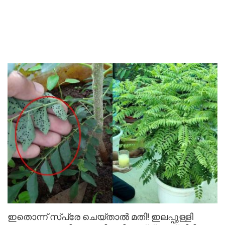
ഇതൊന്ന് സ്പ്രേ ചെയ്താൽ മതി! ഇലപ്പുള്ളി