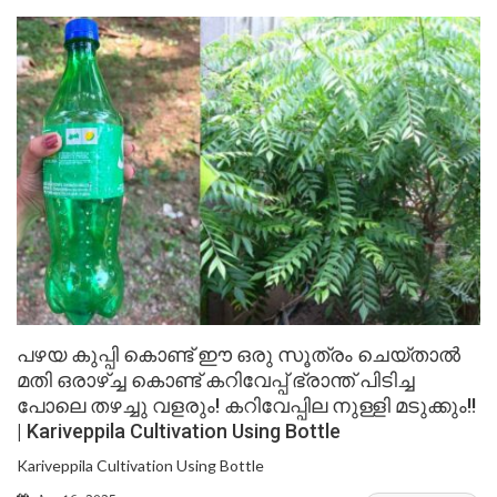
പഴയ കുപ്പി കൊണ്ട് ഈ ഒരു സൂത്രം ചെയ്താൽ
മതി ഒരാഴ്ച്ച കൊണ്ട് കറിവേപ്പ് ഭ്രാന്ത് പിടിച്ച
പോലെ തഴച്ചു വളരും! കറിവേപ്പില നുള്ളി മടുക്കും!!
| Kariveppila Cultivation Using Bottle
Kariveppila Cultivation Using Bottle