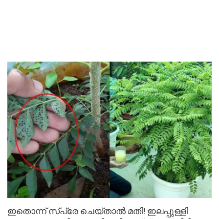
ഇതൊന്ന് സ്പ്രേ ചെയ്താൽ മതി! ഇലപ്പുള്ളി