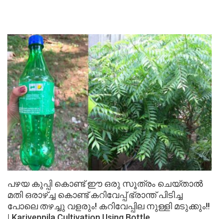
പഴയ കുപ്പി കൊണ്ട് ഈ ഒരു സൂത്രം ചെയ്താൽ
മതി ഒരാഴ്ച്ച കൊണ്ട് കറിവേപ്പ് ഭ്രാന്ത് പിടിച്ച
പോലെ തഴച്ചു വളരും! കറിവേപ്പില നുള്ളി മടുക്കും!!
| Kariveppila Cultivation Using Bottle