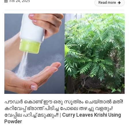
Feb 24, 2025
Read more
പൗഡർ കൊണ്ട് ഈ ഒരു സൂത്രം ചെയ്താൽ മതി!
കറിവേപ്പ് ഭ്രാന്ത് പിടിച്ച പോലെ തഴച്ചു വളരും!
വേപ്പില പറിച്ച് മടുക്കും!! | Curry Leaves Krishi Using
Powder