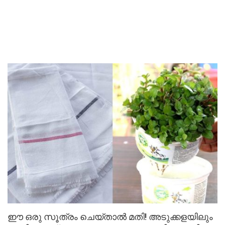
ഈ ഒരു സൂത്രം ചെയ്താൽ മതി! അടുക്കളയിലും