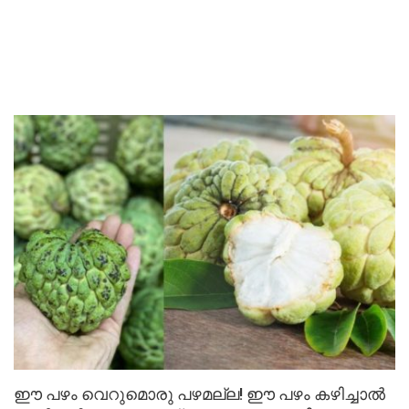
ഈ പഴം വെറുമൊരു പഴമല്ല! ഈ പഴം കഴിച്ചാൽ