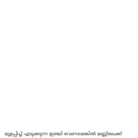
മുളപ്പിച്ച് എടുക്കുന്ന ഇഞ്ചി വേണമെങ്കിൽ മണ്ണിലേക്ക്