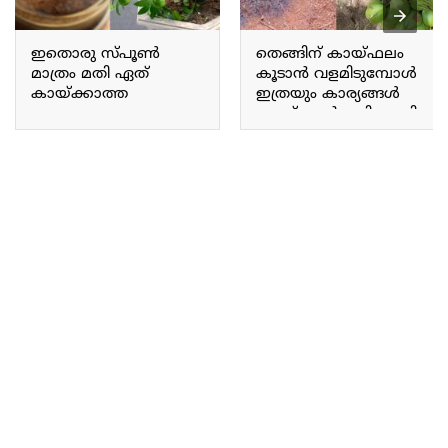
ഇതൊരു സ്‌പൂൺ
തെങ്ങിന് കായ്ഫലം
മാത്രം മതി ഏത്
കൂടാൻ വളമിടുമ്പോൾ
കായ്ക്കാത്ത
ഇത്രയും കാര്യങ്ങൾ
ചെറുനാരകവും
ചെയ്താൽ മതി.. ഇനി
കുലകുത്തി കായ്ക്കും!
തെങ്ങിന് ഇരട്ടി വിളവ്.!!
നാരങ്ങ ചട്ടിയിൽ
| Coconut Cultivation Tips
ഇതുപോലെ
കായ്ക്കാൻ!! | Lemon
Krishi Terrace