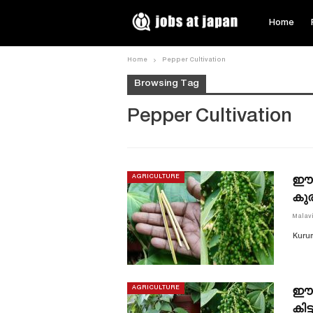
Home
Home
Pepper Cultivation
Browsing Tag
Pepper Cultivation
ഈ ഒ
AGRICULTURE
കുര
Malav
Kurum
ഈ ഒ
AGRICULTURE
കിട