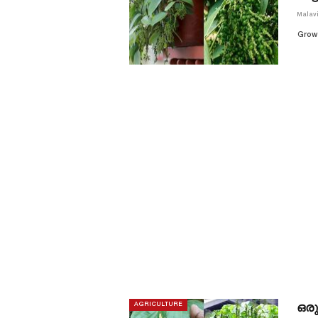
Malav
Grow 
ഒരു
AGRICULTURE