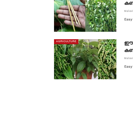
കണ
Malav
Easy 
ഈ സ
AGRICULTURE
കണക
Malav
Easy 