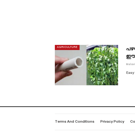
പഴയ
AGRICULTURE
ഈ 
Malav
Easy 
Terms And Conditions
Privacy Policy
Co