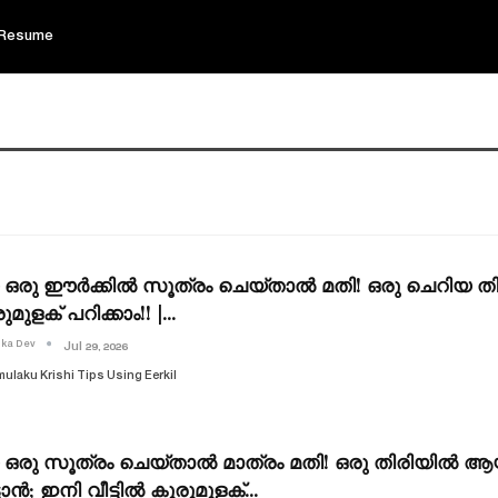
Resume
രു ഈർക്കിൽ സൂത്രം ചെയ്താൽ മതി! ഒരു ചെറിയ തിരി
ുമുളക് പറിക്കാം!! |…
ika Dev
Jul 29, 2026
ulaku Krishi Tips Using Eerkil
രു സൂത്രം ചെയ്താൽ മാത്രം മതി! ഒരു തിരിയിൽ ആയ
്ടാൻ; ഇനി വീട്ടിൽ കുരുമുളക്…