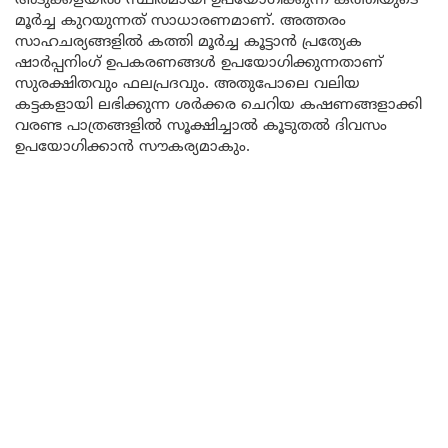
അടുക്കളയിൽ സ്ഥിരമായി ഉപയോഗിക്കുന്ന കത്തിയുടെ
മൂർച്ച കുറയുന്നത് സാധാരണമാണ്. അത്തരം
സാഹചര്യങ്ങളിൽ കത്തി മൂർച്ച കൂട്ടാൻ പ്രത്യേക
ഷാർപ്പനിംഗ് ഉപകരണങ്ങൾ ഉപയോഗിക്കുന്നതാണ്
സുരക്ഷിതവും ഫലപ്രദവും. അതുപോലെ വലിയ
കട്ടകളായി ലഭിക്കുന്ന ശർക്കര ചെറിയ കഷണങ്ങളാക്കി
വരണ്ട പാത്രങ്ങളിൽ സൂക്ഷിച്ചാൽ കൂടുതൽ ദിവസം
ഉപയോഗിക്കാൻ സൗകര്യമാകും.