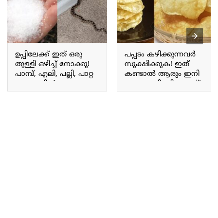
ഉപ്പിലേക്ക് ഇത് ഒരു
പപ്പടം കഴിക്കുന്നവർ
തുള്ളി ഒഴിച്ച് നോക്കൂ!
സൂക്ഷിക്കുക! ഇത്
പാമ്പ്, എലി, പല്ലി, പാറ്റ
കണ്ടാൽ ആരും ഇനി
ഒറ്റ നക്കിൽ തന്നെ
പപ്പടം കഴിക്കില്ല ഉറപ്പ്!
കൂട്ടത്തോടെ വീഴും;
ഇനിയും അറിയാതെ
പാമ്പ് പിടുത്തക്കാർ
പോകരുതേ!! | Original
പറഞ്ഞു തന്ന രഹസ്യ
Papadam Checking
സൂത്രം!! | Get Rid of
Snakes