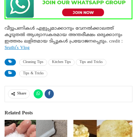
വീട്ടുപണികൾ എളുപ്പമാക്കാനും വേനൽക്കാലത്ത്
കൂടുതൽ ആശ്വാസകരമായ അന്തരീക്ഷം ഒരുക്കാനും
ഇത്തരം ലളിതമായ ടിപ്പുകൾ പ്രയോജനപ്പെടും. credit :
Sruthi’s Vlog
Cleaning Tips
Kitchen Tips
Tips and Tricks
Tips & Tricks
Share
Related Posts