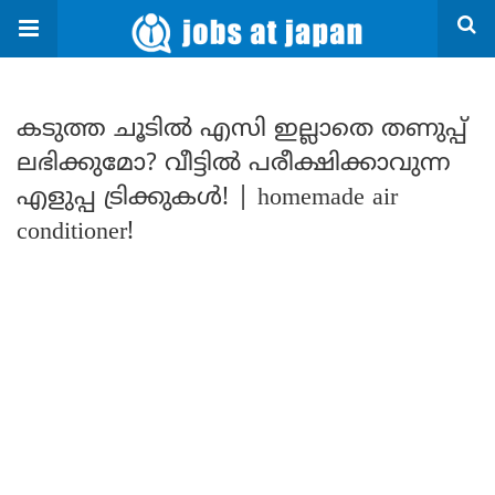
കടുത്ത ചൂടിൽ എസി ഇല്ലാതെ തണുപ്പ്
ലഭിക്കുമോ? വീട്ടിൽ പരീക്ഷിക്കാവുന്ന
എളുപ്പ ട്രിക്കുകൾ! | homemade air
conditioner!