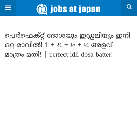
പെർഫെക്റ്റ് ദോശയും ഇഡ്ഡലിയും ഇനി
ഒറ്റ മാവിൽ! 1 + ¾ + ½ + ¼ അളവ്
മാത്രം മതി! | perfect idli dosa batter!