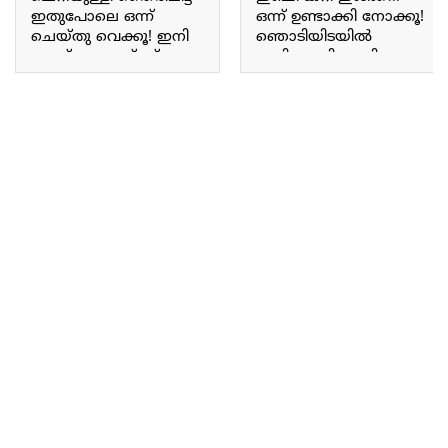
ഇതുപോലെ ഒന്ന്
ഒന്ന് ഉണ്ടാക്കി നോക്കൂ!
ചെയ്തു വെക്കൂ! ഇനി
ഞൊടിയിടയിൽ
ഒരാഴ്ചത്തേയ്ക്ക്
അടിപൊളി ടേസ്റ്റിലും
വേറെ കറിയൊന്നും
മണത്തിലും കിടിലൻ
അന്വേഷിക്കേണ്ട!! |
ഇഞ്ചി കറി റെഡി!! | Inji
Tasty Ulli Curd Recipe
Curry Recipe