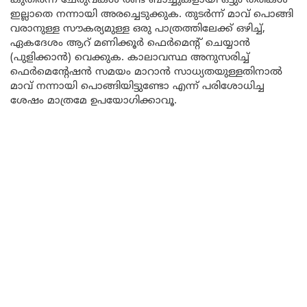
കുതിർന്ന ചേരുവകൾ രണ്ട് ബാച്ചുകളായി ഒട്ടും തരികൾ
ഇല്ലാതെ നന്നായി അരച്ചെടുക്കുക. തുടർന്ന് മാവ് പൊങ്ങി
വരാനുള്ള സൗകര്യമുള്ള ഒരു പാത്രത്തിലേക്ക് ഒഴിച്ച്,
ഏകദേശം ആറ് മണിക്കൂർ ഫെർമെന്റ് ചെയ്യാൻ
(പുളിക്കാൻ) വെക്കുക. കാലാവസ്ഥ അനുസരിച്ച്
ഫെർമെന്റേഷൻ സമയം മാറാൻ സാധ്യതയുള്ളതിനാൽ
മാവ് നന്നായി പൊങ്ങിയിട്ടുണ്ടോ എന്ന് പരിശോധിച്ച
ശേഷം മാത്രമേ ഉപയോഗിക്കാവൂ.