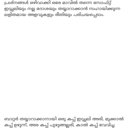
പ്രശ്നങ്ങൾ ഒഴിവാക്കി ഒരേ മാവിൽ തന്നെ സോഫ്റ്റ്
ഇഡ്ഡലിയും നല്ല ദോശയും തയ്യാറാക്കാൻ സഹായിക്കുന്ന
ലളിതമായ അളവുകളും രീതിയും പരിചയപ്പെടാം.
ബാറ്റർ തയ്യാറാക്കാനായി ഒരു കപ്പ് ഇഡ്ഡലി അരി, മുക്കാൽ
കപ്പ് ഉഴുന്ന്, അര കപ്പ് പുഴുങ്ങല്ലരി, കാൽ കപ്പ് വേവിച്ച